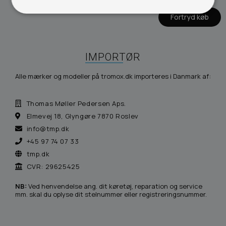
Fortryd køb
IMPORTØR
Alle mærker og modeller på tromox.dk importeres i Danmark af:
Thomas Møller Pedersen Aps.
Elmevej 18, Glyngøre 7870 Roslev
info@tmp.dk
+45 97 74 07 33
tmp.dk
CVR: 29625425
NB:
Ved henvendelse ang. dit køretøj, reparation og service
mm. skal du oplyse dit stelnummer eller registreringsnummer.