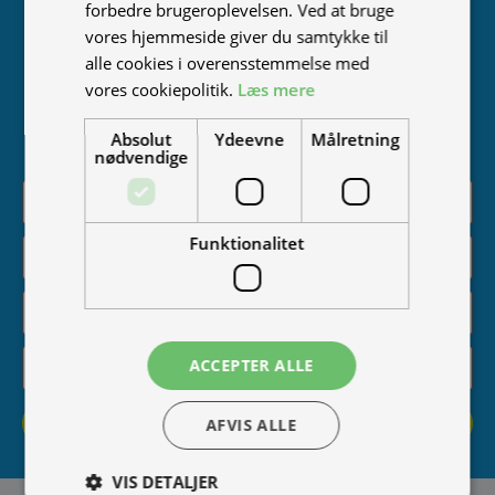
forbedre brugeroplevelsen. Ved at bruge
Bliv en del af Tromox-familien! Tilmeld dig vores
vores hjemmeside giver du samtykke til
nyhedsbrev og få adgang til eksklusive tilbud,
alle cookies i overensstemmelse med
nyheder om vores produkter, inspirerende historier
vores cookiepolitik.
Læs mere
og meget mere. Vi lover at passe på din mail og kun
sende indhold, du vil elske. Kør med os ind i fremtiden
Absolut
Ydeevne
Målretning
– tilmeld dig nu!
nødvendige
Funktionalitet
ACCEPTER ALLE
Tilmeld
AFVIS ALLE
VIS DETALJER