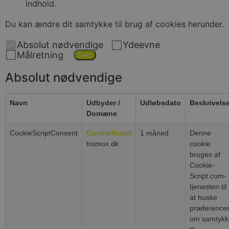
indhold.
Du kan ændre dit samtykke til brug af cookies herunder.
Absolut nødvendige
Ydeevne
Målretning
Gem
Absolut nødvendige
Navn
Udbyder /
Udløbsdato
Beskrivels
Domæne
CookieScriptConsent
CookieScript
1 måned
Denne
tromox.dk
cookie
bruges af
Cookie-
Script.com-
tjenesten til
at huske
præference
om samtykk