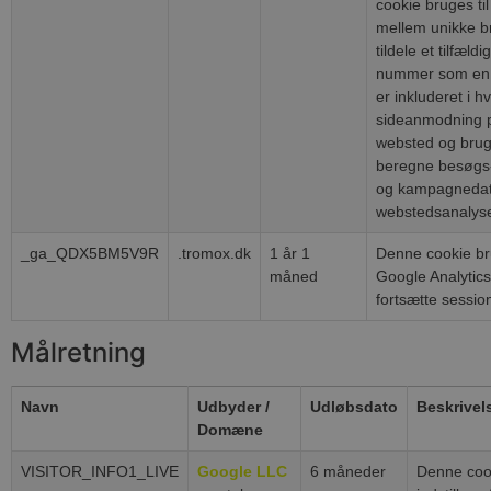
cookie bruges til
mellem unikke b
tildele et tilfæld
nummer som en k
er inkluderet i h
sideanmodning p
websted og bruge
beregne besøgs-
og kampagnedata
webstedsanalyse
_ga_QDX5BM5V9R
.tromox.dk
1 år 1
Denne cookie br
måned
Google Analytics 
fortsætte sessio
Målretning
Navn
Udbyder /
Udløbsdato
Beskrivel
Domæne
VISITOR_INFO1_LIVE
Google LLC
6 måneder
Denne coo