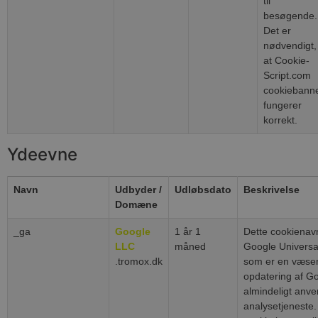
til
besøgende.
Det er
nødvendigt,
at Cookie-
Script.com
cookiebann
fungerer
korrekt.
Ydeevne
Navn
Udbyder /
Udløbsdato
Beskrivelse
Domæne
_ga
Google
1 år 1
Dette cookienavn 
LLC
måned
Google Universal
.tromox.dk
som er en væsen
opdatering af G
almindeligt anve
analysetjeneste