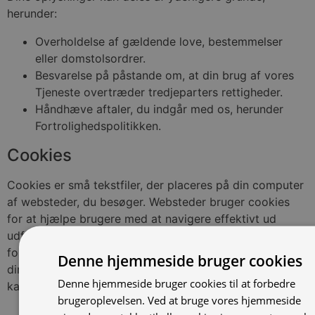
herunder:
Overholdelse af gældende love, bestemmelser
eller domstolsordrer.
Besvarelse på påstande om, at din brug af vores
Tjeneste overtræder tredjeparters rettigheder.
Håndhæve aftaler, du indgår med os, herunder
Fortrolighedspolitikken.
Cookies
Cookies er små tekstfiler, der placeres på din computer
af websteder, du besøger. Websteder bruger cookies
for at hjælpe brugere med at navigere effektivt ud
udføre særlige funktioner. Cookies, der er nødvendige
for, at webstedet fungerer korrekt, må placeres uden
Denne hjemmeside bruger cookies
din tilladelse. Alle andre cookies skal godkendes, før de
Denne hjemmeside bruger cookies til at forbedre
kan blive placeret i browseren.
brugeroplevelsen. Ved at bruge vores hjemmeside
Absolut nødvendige cookies.
Absolut nødvendige