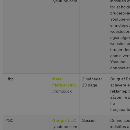
.youtube.com
indstilles 
for at hold
brugerpræf
Youtube-vi
er indlejret
websteder
også afgø
websteds
bruger den
gamle vers
Youtube-
grænsefla
_fbp
Meta
2 måneder
Brugt af F
Platform Inc.
29 dage
at levere 
.tromox.dk
reklamepro
såsom real
fra
tredjepart
YSC
Google LLC
Session
Denne coo
.youtube.com
indstilles