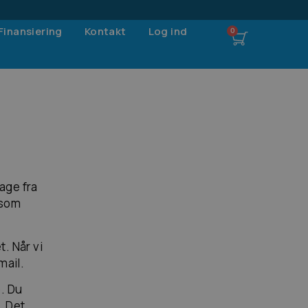
Finansiering
Kontakt
Log ind
dage fra
 som
. Når vi
mail.
e. Du
. Det