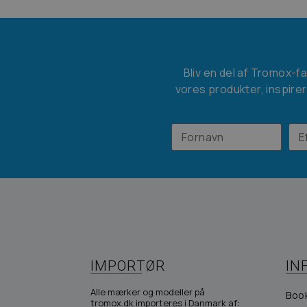
Bliv en del af Tromox-f
vores produkter, inspirer
IMPORTØR
IN
Alle mærker og modeller på
Boo
tromox.dk importeres i Danmark af: