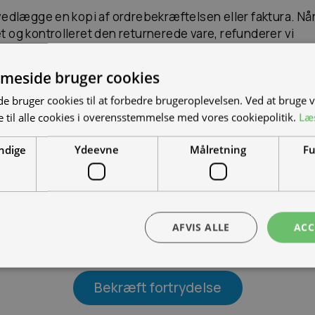
vedlægge en kopi af ordrebekræftelsen eller faktura. Når
 og kontrolleret den returnerede vare, refunderer vi
et, såfremt dit køb er fortrudt rettidigt og varen er retu
tand og mængde som ved modtagelsen. Er der tale om 
meside bruger cookies
ringelse, fratrækkes denne i refusionen.
 bruger cookies til at forbedre brugeroplevelsen. Ved at bruge
Efternavn
 til alle cookies i overensstemmelse med vores cookiepolitik.
Læ
ndige
Ydeevne
Målretning
Fu
mer
AFVIS ALLE
ACC
Bekræft fortrydelse