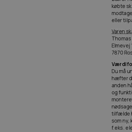
købte sk
modtagel
eller til
Varen ska
Thomas 
Elmevej 
7870 Ros
Værdifo
Du må un
hæfter d
anden hå
og funkt
monteret
nødsaget 
tilfælde
som ny, 
f.eks. el