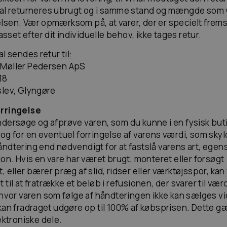
al returneres ubrugt og i samme stand og mængde som
sen. Vær opmærksom på, at varer, der er specielt fremst
passet efter dit individuelle behov, ikke tages retur.
l sendes retur til:
Møller Pedersen ApS
18
lev, Glyngøre
rringelse
dersøge og afprøve varen, som du kunne i en fysisk buti
og for en eventuel forringelse af varens værdi, som sky
ndtering end nødvendigt for at fastslå varens art, egen
ion. Hvis en vare har været brugt, monteret eller forsøgt
, eller bærer præg af slid, ridser eller værktøjsspor, kan
til at fratrække et beløb i refusionen, der svarer til værd
 hvor varen som følge af håndteringen ikke kan sælges v
kan fradraget udgøre op til 100% af købsprisen. Dette g
ektroniske dele.