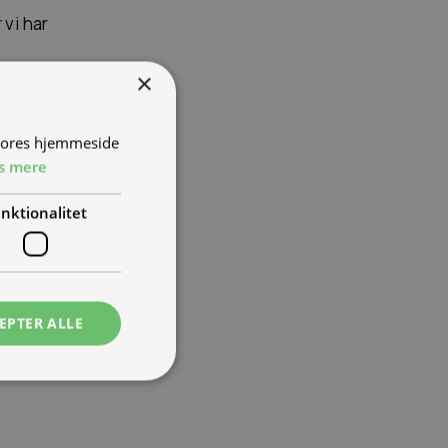
 vi har
rneret i
×
en
 vores hjemmeside
s mere
nktionalitet
EPTER ALLE