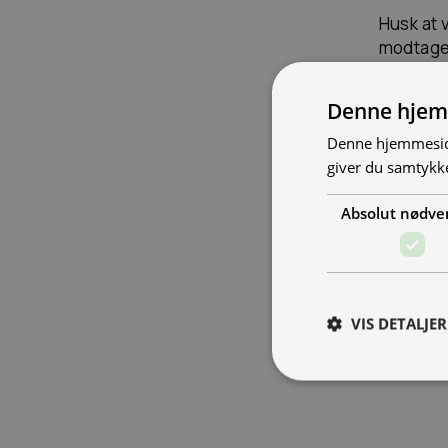
Husk at 
modtaget
købsbeløb
samme s
Denne hjem
værdifor
Denne hjemmeside
Fornavn
giver du samtykke
Absolut nødve
Email
Ordrenum
VIS DETALJER