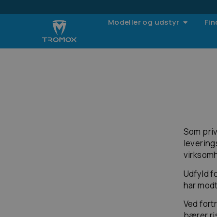
Modeller og udstyr
Fin
Som priva
levering
virksom
Udfyld f
har modt
Ved fort
bærer ris