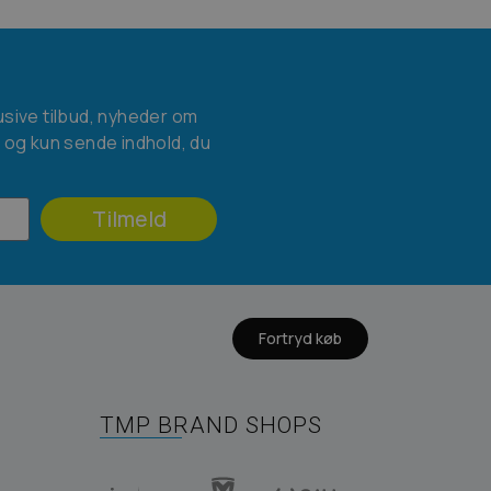
usive tilbud, nyheder om
l og kun sende indhold, du
Tilmeld
Fortryd køb
TMP BRAND SHOPS