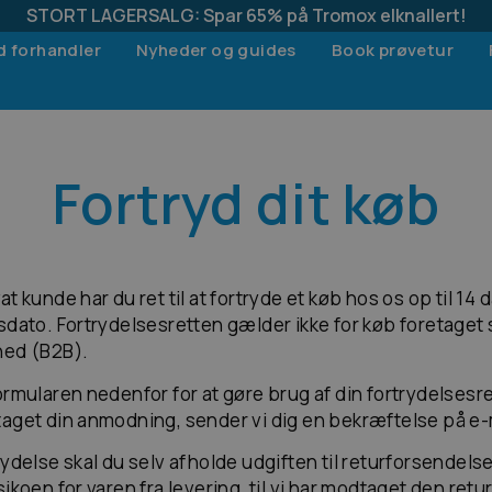
STORT LAGERSALG: Spar 65% på Tromox elknallert!
d forhandler
Nyheder og guides
Book prøvetur
Fortryd dit køb
t kunde har du ret til at fortryde et køb hos os op til 14 
sdato. Fortrydelsesretten gælder ikke for køb foretaget
hed (B2B).
ormularen nedenfor for at gøre brug af din fortrydelsesret
aget din anmodning, sender vi dig en bekræftelse på e-
rydelse skal du selv afholde udgiften til returforsendels
ikoen for varen fra levering, til vi har modtaget den retur