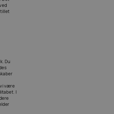
 ved
illet
k. Du
ldes
skaber
 vi være
itabet. I
idere
ælder