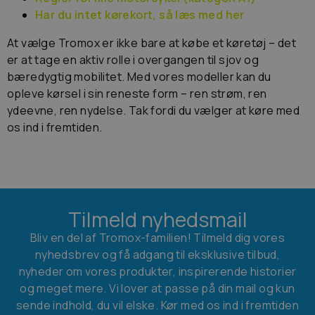
Har du intet kørekort, så læs med her
At vælge Tromox er ikke bare at købe et køretøj – det
er at tage en aktiv rolle i overgangen til sjov og
bæredygtig mobilitet. Med vores modeller kan du
opleve kørsel i sin reneste form – ren strøm, ren
ydeevne, ren nydelse. Tak fordi du vælger at køre med
os ind i fremtiden.
Tilmeld nyhedsmail
Bliv en del af Tromox-familien! Tilmeld dig vores
nyhedsbrev og få adgang til eksklusive tilbud,
nyheder om vores produkter, inspirerende historier
og meget mere. Vi lover at passe på din mail og kun
sende indhold, du vil elske. Kør med os ind i fremtiden