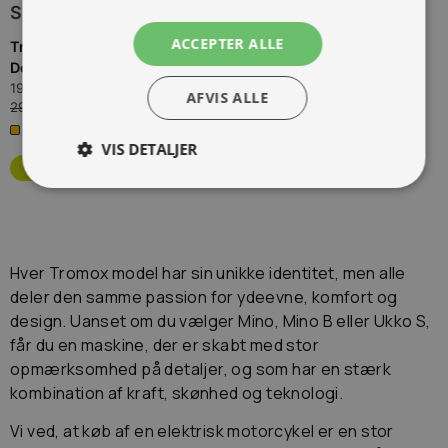
SPAR
10.000,00 KR.
ACCEPTER ALLE
Tromox MINO Premium 31 Mysterious Black, 30 km/t.,
Demo/udstillingsmodel, kørt 500 m
(
TROMMINO6031MB30-2
)
19.000,00 kr.
Inkl. moms.
AFVIS ALLE
29.000,00 kr.
Vejl. inkl. moms.
1 på lager
VIS DETALJER
Hver Tromox model har sin unikke identitet, men alle
deler den samme passion for ydeevne, komfort og
design. Uanset om du vælger Mino, Mino B eller Ukko S,
får du en maskine, der er skabt med stor
opmærksomhed på detaljer, og som har en stærk
kombination af kraft, skønhed og teknologi.
Vi ved, at køb af en elektrisk motorcykel er en stor