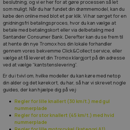
beslutning, og vi er her for at gøre processen så let
som muligt. Når du har fundet din drømmemodel, kan du
købe den online med blot et par klik. Vi har sørget for en
gnidningsfri betalingsproces, hvor du kan vælge at
betale med betalingskort eller via delbetaling med
Santander Consumer Bank. Derefter kan du se frem til
at hente din nye Tromox hos din lokale forhandler
gennem vores bekvemme Click&Collect service, eller
vælge at få leveret din Tromox klargjort på din adresse
ved at vælge “kantstenslevering”.
Er du i tvivl om, hvilke modeller du kan køre med netop
din alder og det kørekort, du har, så har vi skrevet nogle
guides, der kan hjælpe dig på vej:
Regler for lille knallert (30 km/t.) med gul
nummerplade
Regler for stor knallert (45 km/t.) med hvid
nummerplade
Regler for lille motorcykel (kategori A1)