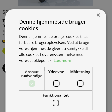
SPAR
10.000,00 KR.
×
Denne hjemmeside bruger
Tromox MINO Premium 31 Modern Grey, 30 km/t.,
Demo/udstillingsmodel, kørt 0 km
(
TROMMINO6031MG30-1
)
cookies
19.000,00 kr.
Inkl. moms.
29.000,00 kr.
Vejl. inkl. moms.
Denne hjemmeside bruger cookies til at
1 på lager
forbedre brugeroplevelsen. Ved at bruge
vores hjemmeside giver du samtykke til
alle cookies i overensstemmelse med
vores cookiepolitik.
Læs mere
TILBUD
Absolut
Ydeevne
Målretning
nødvendige
Funktionalitet