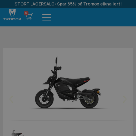
STORT LAGERSALG: Spar 65% på Tromox elknallert!