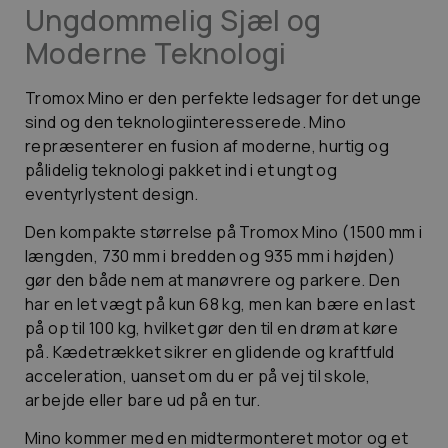
Ungdommelig Sjæl og
Moderne Teknologi
Tromox Mino er den perfekte ledsager for det unge
sind og den teknologiinteresserede. Mino
repræsenterer en fusion af moderne, hurtig og
pålidelig teknologi pakket ind i et ungt og
eventyrlystent design.
Den kompakte størrelse på Tromox Mino (1500 mm i
længden, 730 mm i bredden og 935 mm i højden)
gør den både nem at manøvrere og parkere. Den
har en let vægt på kun 68 kg, men kan bære en last
på op til 100 kg, hvilket gør den til en drøm at køre
på. Kædetrækket sikrer en glidende og kraftfuld
acceleration, uanset om du er på vej til skole,
arbejde eller bare ud på en tur.
Mino kommer med en midtermonteret motor og et