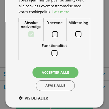
vores hjemmeside giver du samtykke til
nødvendigt
alle cookies i overensstemmelse med
Bremsekalibere rengøres og stempler
vores cookiepolitik.
Læs mere
smøres
Styrtøj inspiceres og smøres/efterspændes
Absolut
Ydeevne
Målretning
ved behov
nødvendige
Dæk inspiceres og dæktryk tilpasses (nye
dæk monteres om nødvendigt)
Diverse skruer, bolte og møttriker tjekkes og
Funktionalitet
efterspændes.
ACCEPTER ALLE
Specifikationer
Dokumenter
AFVIS ALLE
VIS DETALJER