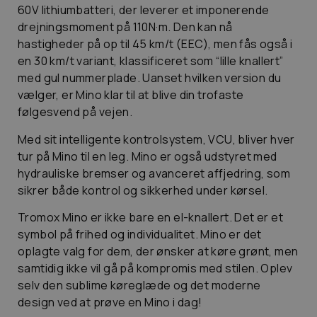
60V lithiumbatteri, der leverer et imponerende
drejningsmoment på 110N·m. Den kan nå
hastigheder på op til 45 km/t (EEC), men fås også i
en 30 km/t variant, klassificeret som “lille knallert”
med gul nummerplade. Uanset hvilken version du
vælger, er Mino klar til at blive din trofaste
følgesvend på vejen.
Med sit intelligente kontrolsystem, VCU, bliver hver
tur på Mino til en leg. Mino er også udstyret med
hydrauliske bremser og avanceret affjedring, som
sikrer både kontrol og sikkerhed under kørsel.
Tromox Mino er ikke bare en el-knallert. Det er et
symbol på frihed og individualitet. Mino er det
oplagte valg for dem, der ønsker at køre grønt, men
samtidig ikke vil gå på kompromis med stilen. Oplev
selv den sublime køreglæde og det moderne
design ved at prøve en Mino i dag!