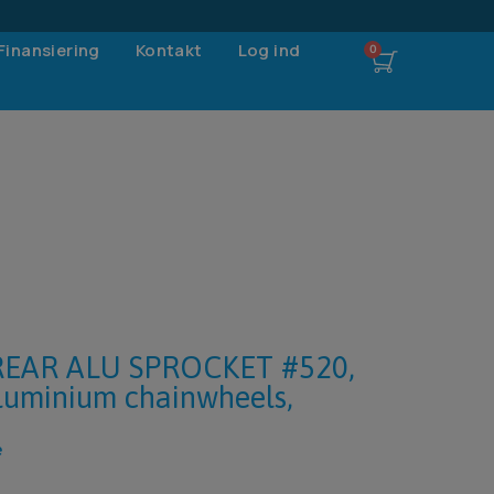
Finansiering
Kontakt
Log ind
EAR ALU SPROCKET #520,
luminium chainwheels,
e