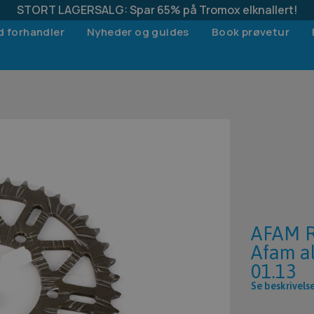
STORT LAGERSALG: Spar 65% på Tromox elknallert!
d forhandler
Nyheder og guides
Book prøvetur
AFAM R
Afam a
01.13
Se beskrivels