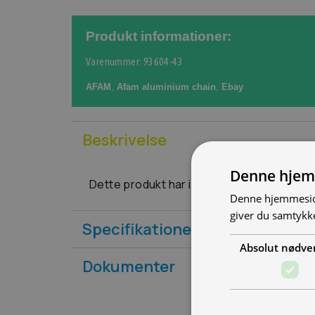
Produkt informationer:
Varenummer: 93604-43
AFAM
,
Afam aluminium chain
,
Ebay
Beskrivelse
Denne hjem
Dette produkt har ingen beskrivelse
Denne hjemmeside
giver du samtykke
Specifikationer
Absolut nødve
Dokumenter