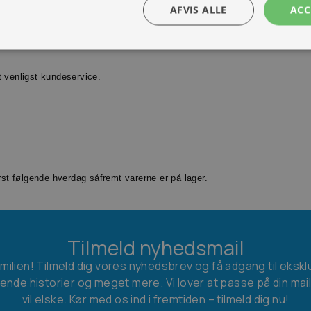
AFVIS ALLE
ACC
Kontakt os
Book prøvetur
t venligst kundeservice.
ørst følgende hverdag såfremt varerne er på lager.
Tilmeld nyhedsmail
amilien! Tilmeld dig vores nyhedsbrev og få adgang til ekskl
ende historier og meget mere. Vi lover at passe på din mai
vil elske. Kør med os ind i fremtiden – tilmeld dig nu!