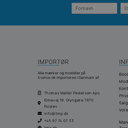
IMPORTØR
IN
Alle mærker og modeller på
Boo
tromox.dk importeres i Danmark af:
Mod
Kont
Thomas Møller Pedersen Aps.
Priv
Elmevej 18, Glyngøre 7870
Salg
Roslev
Vor
info@tmp.dk
+45 97 74 07 33
Man
tmp.dk