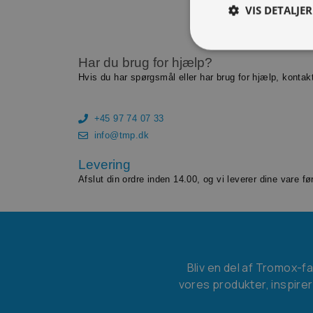
VIS DETALJER
Har du brug for hjælp?
Hvis du har spørgsmål eller har brug for hjælp, kontak
+45 97 74 07 33
info@tmp.dk
Levering
Afslut din ordre inden 14.00, og vi leverer dine vare f
Bliv en del af Tromox-f
vores produkter, inspirer