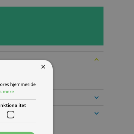
×
 vores hjemmeside
s mere
nktionalitet