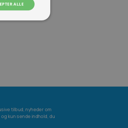
EPTER ALLE
usive tilbud, nyheder om
l og kun sende indhold, du