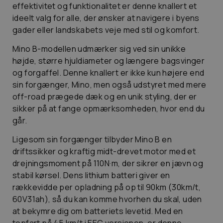
effektivitet og funktionalitet er denne knallert et
ideelt valg for alle, der ønsker at navigere i byens
gader eller landskabets veje med stil og komfort.
Mino B-modellen udmærker sig ved sin unikke
højde, større hjuldiameter og længere bagsvinger
og forgaffel. Denne knallert er ikke kun højere end
sin forgænger, Mino, men også udstyret med mere
off-road prægede dæk og en unik styling, der er
sikker på at fange opmærksomheden, hvor end du
går.
Ligesom sin forgænger tilbyder Mino B en
driftssikker og kraftig midt-drevet motor med et
drejningsmoment på 110N·m, der sikrer en jævn og
stabil kørsel. Dens lithium batteri giver en
rækkevidde per opladning på op til 90km (30km/t,
60V31ah), så du kan komme hvorhen du skal, uden
at bekymre dig om batteriets levetid. Med en