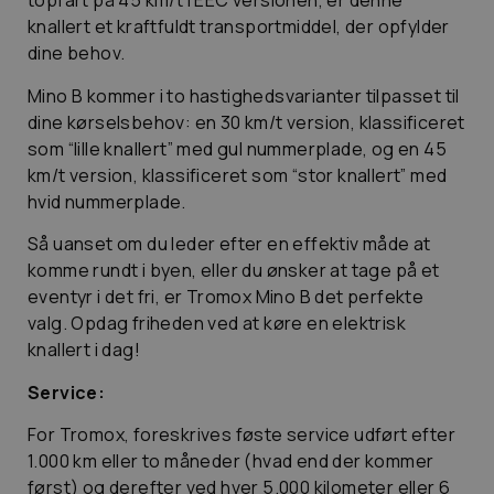
topfart på 45 km/t i EEC versionen, er denne
knallert et kraftfuldt transportmiddel, der opfylder
dine behov.
Mino B kommer i to hastighedsvarianter tilpasset til
dine kørselsbehov: en 30 km/t version, klassificeret
som “lille knallert” med gul nummerplade, og en 45
km/t version, klassificeret som “stor knallert” med
hvid nummerplade.
Så uanset om du leder efter en effektiv måde at
komme rundt i byen, eller du ønsker at tage på et
eventyr i det fri, er Tromox Mino B det perfekte
valg. Opdag friheden ved at køre en elektrisk
knallert i dag!
Service:
For Tromox, foreskrives føste service udført efter
1.000 km eller to måneder (hvad end der kommer
først) og derefter ved hver 5.000 kilometer eller 6