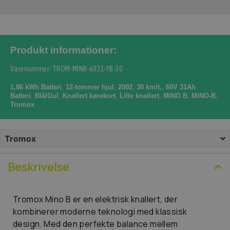
Produkt informationer:
Varenummer: TROM-MINB-6031-YB-30
1,86 kWh Batteri
,
12-tommer hjul
,
2002
,
30 km/t.
,
60V 31Ah
Batteri
,
Blå/Gul
,
Knallert kørekort
,
Lille knallert
,
MINO B
,
MINO-B
,
Tromox
Tromox
Beskrivelse
Tromox Mino B er en elektrisk knallert, der
kombinerer moderne teknologi med klassisk
design. Med den perfekte balance mellem