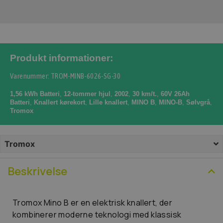
Produkt informationer:
Varenummer: TROM-MINB-6026-SG-30
1,56 kWh Batteri
,
12-tommer hjul
,
2002
,
30 km/t.
,
60V 26Ah
Batteri
,
Knallert kørekort
,
Lille knallert
,
MINO B
,
MINO-B
,
Sølvgrå
,
Tromox
Tromox
Beskrivelse
Tromox Mino B er en elektrisk knallert, der
kombinerer moderne teknologi med klassisk