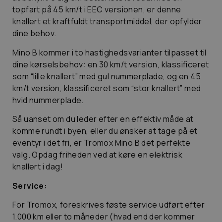
topfart på 45 km/t i EEC versionen, er denne
knallert et kraftfuldt transportmiddel, der opfylder
dine behov.
Mino B kommer i to hastighedsvarianter tilpasset til
dine kørselsbehov: en 30 km/t version, klassificeret
som “lille knallert” med gul nummerplade, og en 45
km/t version, klassificeret som “stor knallert” med
hvid nummerplade.
Så uanset om du leder efter en effektiv måde at
komme rundt i byen, eller du ønsker at tage på et
eventyr i det fri, er Tromox Mino B det perfekte
valg. Opdag friheden ved at køre en elektrisk
knallert i dag!
Service:
For Tromox, foreskrives føste service udført efter
1.000 km eller to måneder (hvad end der kommer