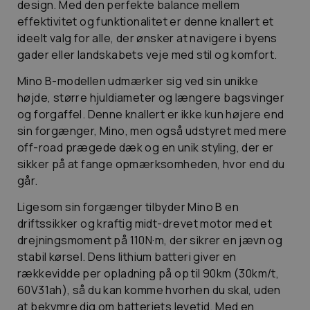
design. Med den perfekte balance mellem
effektivitet og funktionalitet er denne knallert et
ideelt valg for alle, der ønsker at navigere i byens
gader eller landskabets veje med stil og komfort.
Mino B-modellen udmærker sig ved sin unikke
højde, større hjuldiameter og længere bagsvinger
og forgaffel. Denne knallert er ikke kun højere end
sin forgænger, Mino, men også udstyret med mere
off-road prægede dæk og en unik styling, der er
sikker på at fange opmærksomheden, hvor end du
går.
Ligesom sin forgænger tilbyder Mino B en
driftssikker og kraftig midt-drevet motor med et
drejningsmoment på 110N·m, der sikrer en jævn og
stabil kørsel. Dens lithium batteri giver en
rækkevidde per opladning på op til 90km (30km/t,
60V31ah), så du kan komme hvorhen du skal, uden
at bekymre dig om batteriets levetid. Med en