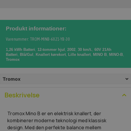
Produkt informationer:
Varenummer: TROM-MINB-6021-YB-30
1,26 kWh Batteri
,
12-tommer hjul
,
2002
,
30 km/t.
,
60V 21Ah
Batteri
,
Blå/Gul
,
Knallert kørekort
,
Lille knallert
,
MINO B
,
MINO-B
,
Tromox
Tromox
Beskrivelse
Tromox Mino B er en elektrisk knallert, der
kombinerer moderne teknologi med klassisk
design. Med den perfekte balance mellem