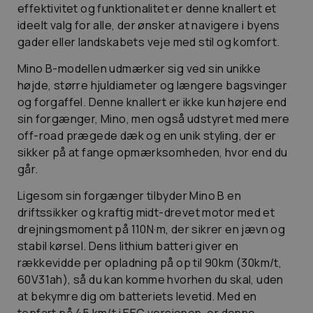
effektivitet og funktionalitet er denne knallert et
ideelt valg for alle, der ønsker at navigere i byens
gader eller landskabets veje med stil og komfort.
Mino B-modellen udmærker sig ved sin unikke
højde, større hjuldiameter og længere bagsvinger
og forgaffel. Denne knallert er ikke kun højere end
sin forgænger, Mino, men også udstyret med mere
off-road prægede dæk og en unik styling, der er
sikker på at fange opmærksomheden, hvor end du
går.
Ligesom sin forgænger tilbyder Mino B en
driftssikker og kraftig midt-drevet motor med et
drejningsmoment på 110N·m, der sikrer en jævn og
stabil kørsel. Dens lithium batteri giver en
rækkevidde per opladning på op til 90km (30km/t,
60V31ah), så du kan komme hvorhen du skal, uden
at bekymre dig om batteriets levetid. Med en