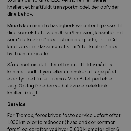
topfart på 45 km/t i EEC versionen, er denne
knallert et kraftfuldt transportmiddel, der opfylder
dine behov.
Mino B kommer i to hastighedsvarianter tilpasset til
dine kørselsbehov: en 30 km/t version, klassificeret
som “lille knallert” med gul nummerplade, og en 45
km/t version, klassificeret som “stor knallert” med
hvid nummerplade.
Så uanset om du leder efter en effektiv måde at
komme rundt i byen, eller du ønsker at tage på et
eventyr i det fri, er Tromox Mino B det perfekte
valg. Opdag friheden ved at køre en elektrisk
knallert i dag!
Service:
For Tromox, foreskrives føste service udført efter
1.000 km eller to måneder (hvad end der kommer
først) og derefter ved hver 5.000 kilometer eller 6