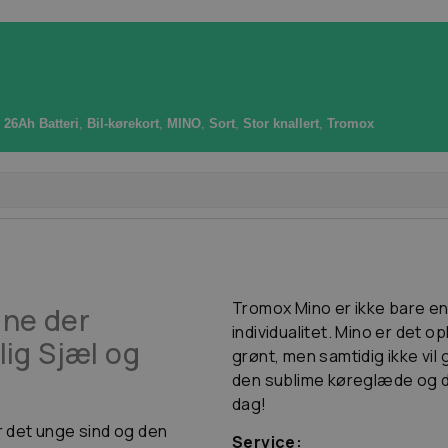
 26Ah Batteri
,
Bil-kørekort
,
MINO
,
Sort
,
Stor knallert
,
Tromox
Tromox Mino er ikke bare en 
ine der
individualitet. Mino er det o
ig Sjæl og
grønt, men samtidig ikke vil
den sublime køreglæde og d
dag!
 det unge sind og den
Service: