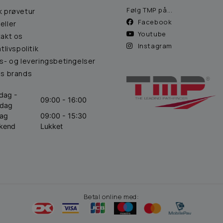
Følg TMP på...
k prøvetur
Facebook
eller
Youtube
akt os
Instagram
atlivspolitik
s- og leveringsbetingelser
es brands
dag -
09:00 - 16:00
sdag
dag
09:00 - 15:30
kend
Lukket
Betal online med: