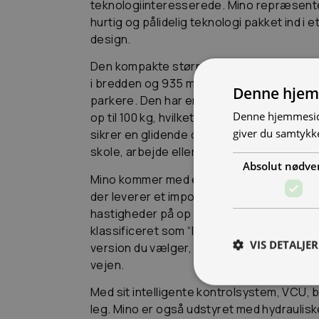
teknologiinteresserede. Mino repræsente
hurtig og pålidelig teknologi pakket ind i 
design.
Den kompakte størrelse på Tromox Mino 
i bredden og 935 mm i højden) gør den b
Denne hjem
parkere. Den har en let vægt på kun 68 k
Denne hjemmeside
op til 100 kg, hvilket gør den til en drøm 
giver du samtykke
sikrer en glidende og kraftfuld acceleratio
skole, arbejde eller bare ud på en tur.
Absolut nødve
Mino kommer med en midtermonteret motor
der leverer et imponerende drejningsmom
hastigheder på op til 45 km/t (EEC), men f
klassificeret som “lille knallert” med gul
VIS DETALJER
version du vælger, er Mino klar til at blive
vejen.
Med sit intelligente kontrolsystem, VCU, bl
leg. Mino er også udstyret med hydrauli