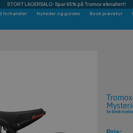
STORT LAGERSALG: Spar 65% på Tromox elknallert!
d forhandler
Nyheder og guides
Book prøvetur
Tromox
Mysteri
Se beskrivels
Pris: