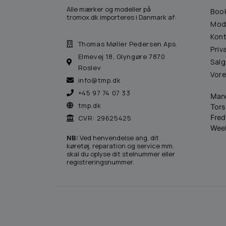
Alle mærker og modeller på
Boo
tromox.dk importeres i Danmark af:
Mod
Kont
Thomas Møller Pedersen Aps.
Priv
Elmevej 18, Glyngøre 7870
Salg
Roslev
Vor
info@tmp.dk
+45 97 74 07 33
Man
tmp.dk
Tor
Fre
CVR: 29625425
Wee
NB:
Ved henvendelse ang. dit
køretøj, reparation og service mm.
skal du oplyse dit stelnummer eller
registreringsnummer.