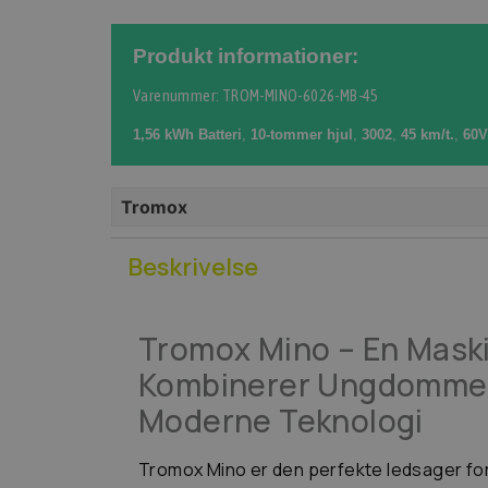
Produkt informationer:
Varenummer: TROM-MINO-6026-MB-45
1,56 kWh Batteri
,
10-tommer hjul
,
3002
,
45 km/t.
,
60V
Tromox
Beskrivelse
Tromox Mino – En Mask
Kombinerer Ungdommel
Moderne Teknologi
Tromox Mino er den perfekte ledsager for