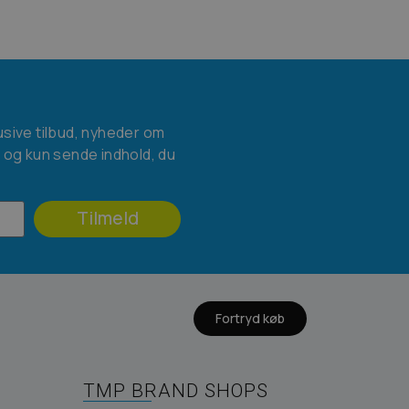
usive tilbud, nyheder om
l og kun sende indhold, du
Tilmeld
Fortryd køb
TMP BRAND SHOPS