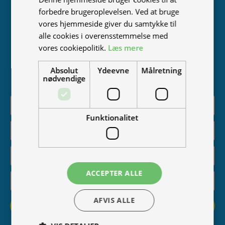
Tilmeld nyhedsmail
forbedre brugeroplevelsen. Ved at bruge
Bliv en del af Tromox-familien! Tilmeld dig vores
vores hjemmeside giver du samtykke til
nyhedsbrev og få adgang til eksklusive tilbud,
alle cookies i overensstemmelse med
nyheder om vores produkter, inspirerende historier
vores cookiepolitik.
Læs mere
og meget mere. Vi lover at passe på din mail og kun
sende indhold, du vil elske. Kør med os ind i fremtiden
Absolut
Ydeevne
Målretning
nødvendige
– tilmeld dig nu!
Funktionalitet
ACCEPTER ALLE
AFVIS ALLE
Tilmeld