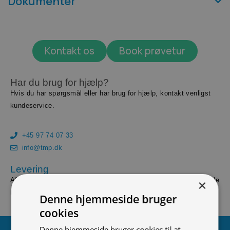
Dokumenter
Kontakt os
Book prøvetur
Har du brug for hjælp?
Hvis du har spørgsmål eller har brug for hjælp, kontakt venligst
kundeservice.
+45 97 74 07 33
info@tmp.dk
Levering
Afslut din ordre inden 14.00, og vi leverer dine vare først følgende
×
hverdag såfremt varerne er på lager.
Denne hjemmeside bruger
cookies
Denne hjemmeside bruger cookies til at