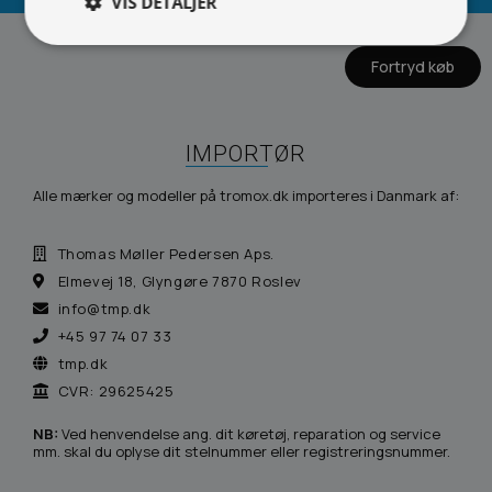
VIS DETALJER
Fortryd køb
IMPORTØR
Alle mærker og modeller på tromox.dk importeres i Danmark af:
Thomas Møller Pedersen Aps.
Elmevej 18, Glyngøre 7870 Roslev
info@tmp.dk
+45 97 74 07 33
tmp.dk
CVR: 29625425
NB:
Ved henvendelse ang. dit køretøj, reparation og service
mm. skal du oplyse dit stelnummer eller registreringsnummer.