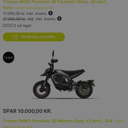
Tromox MINO Premium 26 Freedom White, 30 km/t.,
Hvid
(
TROM-MINO-6026-FW-30
)
17.000,00 kr.
Inkl. moms.
27.000,00 kr.
Vejl. inkl. moms.
0 på lager
Bestil som restordre
TILBUD
SPAR
10.000,00 KR.
Tromox MINO Premium 26 Modern Grey, 45 km/t., Grå
(
TROM-
MINO-6026-MG-45
)