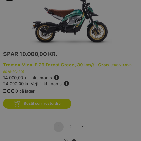
SPAR
10.000,00 KR.
Tromox Mino-B 26 Forest Green, 30 km/t., Grøn
(
TROM-MINB-
6026-FG-30
)
14.000,00 kr.
Inkl. moms.
24.000,00 kr.
Vejl. inkl. moms.
0 på lager
Bestil som restordre
1
2
Se alle