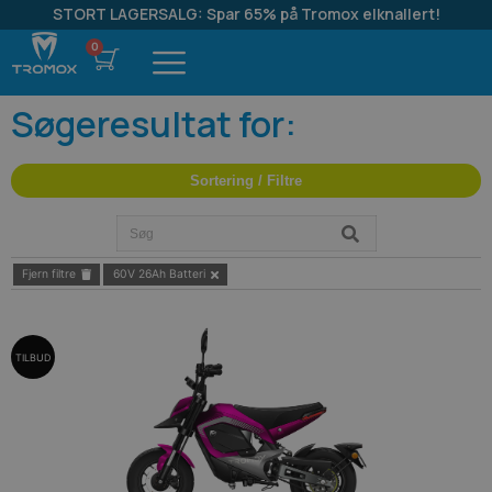
STORT LAGERSALG: Spar 65% på Tromox elknallert!
Søgeresultat for:
Sortering / Filtre
Fjern filtre
60V 26Ah Batteri
TILBUD