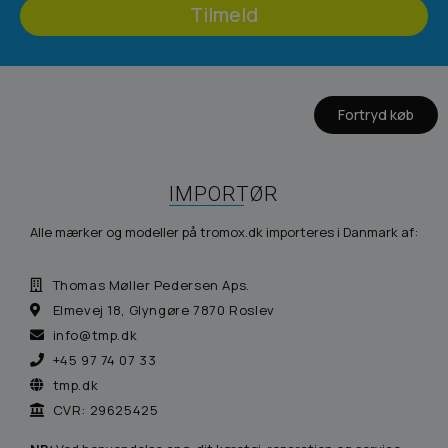
Tilmeld
Fortryd køb
IMPORTØR
Alle mærker og modeller på tromox.dk importeres i Danmark af:
Thomas Møller Pedersen Aps.
Elmevej 18, Glyngøre 7870 Roslev
info@tmp.dk
+45 97 74 07 33
tmp.dk
CVR: 29625425