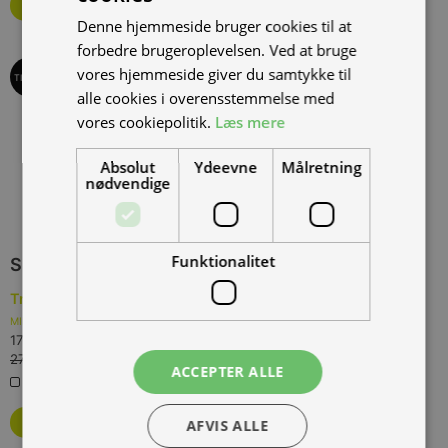
Bestil som restordre
Denne hjemmeside bruger cookies til at
forbedre brugeroplevelsen. Ved at bruge
vores hjemmeside giver du samtykke til
TILBUD
alle cookies i overensstemmelse med
vores cookiepolitik.
Læs mere
Absolut
Ydeevne
Målretning
nødvendige
Funktionalitet
SPAR
10.000,00 KR.
Tromox MINO Premium 26 Youth Blue, 45 km/t., Blå
(
TROM-
MINO-6026-YB-45
)
17.000,00 kr.
Inkl. moms.
27.000,00 kr.
Vejl. inkl. moms.
ACCEPTER ALLE
0 på lager
Bestil som restordre
AFVIS ALLE