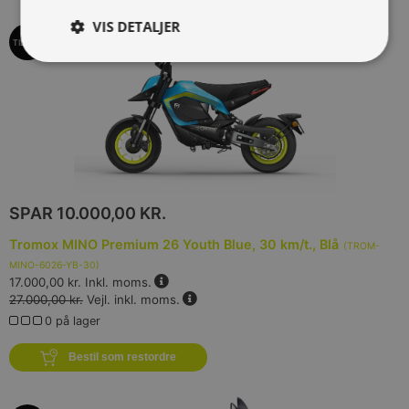
VIS DETALJER
TILBUD
SPAR
10.000,00 KR.
Tromox MINO Premium 26 Youth Blue, 30 km/t., Blå
(
TROM-
MINO-6026-YB-30
)
17.000,00 kr.
Inkl. moms.
27.000,00 kr.
Vejl. inkl. moms.
0 på lager
Bestil som restordre