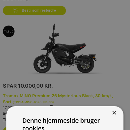
Bestil som restordre
TILBUD
SPAR
10.000,00 KR.
Tromox MINO Premium 26 Mysterious Black, 30 km/t.,
Sort
(
TROM-MINO-6026-MB-30
)
17.000,00 kr.
Inkl. moms.
×
27.000,00 kr.
Vejl. inkl. moms.
Denne hjemmeside bruger
0 på lager
cookies