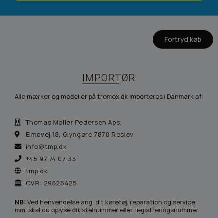
Fortryd køb
IMPORTØR
Alle mærker og modeller på tromox.dk importeres i Danmark af:
Thomas Møller Pedersen Aps.
Elmevej 18, Glyngøre 7870 Roslev
info@tmp.dk
+45 97 74 07 33
tmp.dk
CVR: 29625425
NB:
Ved henvendelse ang. dit køretøj, reparation og service
mm. skal du oplyse dit stelnummer eller registreringsnummer.