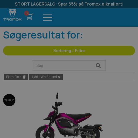
STORT LAGERSALG: Spar 65% på Tromox elknallert!
Søgeresultat for:
Sortering / Filtre
Fjern filtre
1,86 kWh Batteri
TILBUD