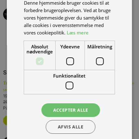
Denne hjemmeside bruger cookies til at
forbedre brugeroplevelsen. Ved at bruge
TILBUD
vores hjemmeside giver du samtykke til
alle cookies i overensstemmelse med
vores cookiepolitik.
Læs mere
Absolut
Ydeevne
Målretning
nødvendige
SPAR
10.000,00 KR.
Funktionalitet
Tromox MINO Premium 31 Modern Grey, 45 km/t., Grå
(
TROM-
MINO-6031-MG-45
)
19.000,00 kr.
Inkl. moms.
29.000,00 kr.
Vejl. inkl. moms.
På lager hos forhandler, kontakt os for levering
ACCEPTER ALLE
Bestil som restordre
AFVIS ALLE