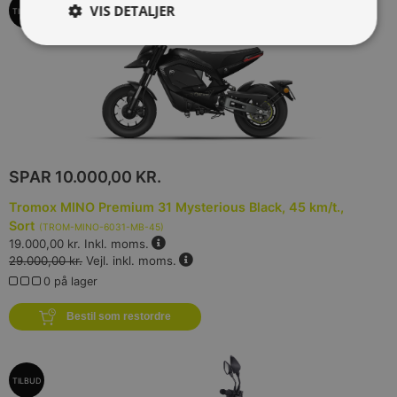
VIS DETALJER
TILBUD
SPAR
10.000,00 KR.
Tromox MINO Premium 31 Mysterious Black, 45 km/t.,
Sort
(
TROM-MINO-6031-MB-45
)
19.000,00 kr.
Inkl. moms.
29.000,00 kr.
Vejl. inkl. moms.
0 på lager
Bestil som restordre
TILBUD