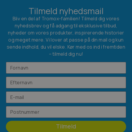
Tilmeld nyhedsmail
Bliv en del af Tromox-familien! Tilmeld dig vores
nyhedsbrev og få adgang til eksklusive tilbud,
nyheder om vores produkter, inspirerende historier
og meget mere. Vi lover at passe på din mail og kun
sende indhold, du vil elske. Kør med os ind i fremtiden
– tilmeld dig nu!
Tilmeld