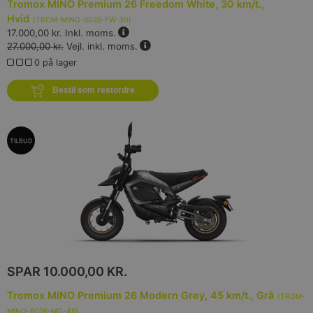
Tromox MINO Premium 26 Freedom White, 30 km/t.,
Hvid
(
TROM-MINO-6026-FW-30
)
17.000,00 kr.
Inkl. moms.
27.000,00 kr.
Vejl. inkl. moms.
0 på lager
Bestil som restordre
TILBUD
SPAR
10.000,00 KR.
Tromox MINO Premium 26 Modern Grey, 45 km/t., Grå
(
TROM-
MINO-6026-MG-45
)