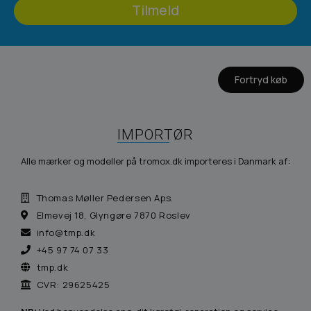
Tilmeld
Fortryd køb
IMPORTØR
Alle mærker og modeller på tromox.dk importeres i Danmark af:
Thomas Møller Pedersen Aps.
Elmevej 18, Glyngøre 7870 Roslev
info@tmp.dk
+45 97 74 07 33
tmp.dk
CVR: 29625425