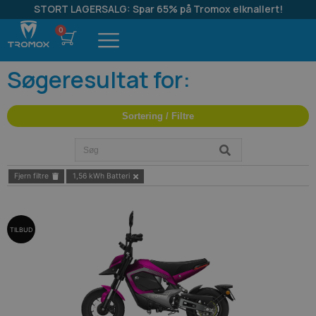
STORT LAGERSALG: Spar 65% på Tromox elknallert!
Søgeresultat for:
Sortering / Filtre
Fjern filtre
1,56 kWh Batteri
TILBUD