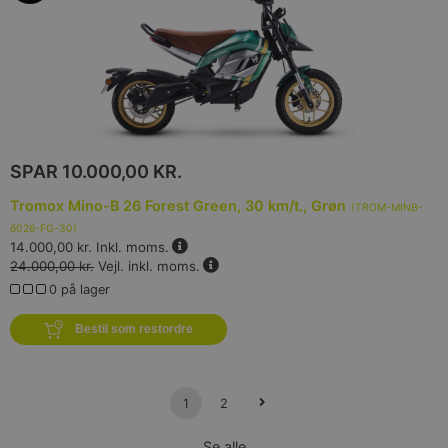
SPAR
10.000,00 KR.
Tromox Mino-B 26 Forest Green, 30 km/t., Grøn
(
TROM-MINB-
6026-FG-30
)
14.000,00 kr.
Inkl. moms.
24.000,00 kr.
Vejl. inkl. moms.
0 på lager
Bestil som restordre
1
2
Se alle