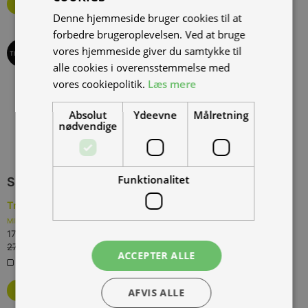
Bestil som restordre
Denne hjemmeside bruger cookies til at
forbedre brugeroplevelsen. Ved at bruge
vores hjemmeside giver du samtykke til
TILBUD
alle cookies i overensstemmelse med
vores cookiepolitik.
Læs mere
Absolut
Ydeevne
Målretning
nødvendige
Funktionalitet
SPAR
10.000,00 KR.
Tromox MINO Premium 26 Youth Blue, 45 km/t., Blå
(
TROM-
MINO-6026-YB-45
)
17.000,00 kr.
Inkl. moms.
27.000,00 kr.
Vejl. inkl. moms.
ACCEPTER ALLE
0 på lager
Bestil som restordre
AFVIS ALLE