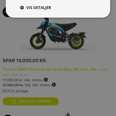
VIS DETALJER
TILBUD
SPAR
10.000,00 KR.
Tromox MINO Premium 26 Youth Blue, 30 km/t., Blå
(
TROM-
MINO-6026-YB-30
)
17.000,00 kr.
Inkl. moms.
27.000,00 kr.
Vejl. inkl. moms.
0 på lager
Bestil som restordre