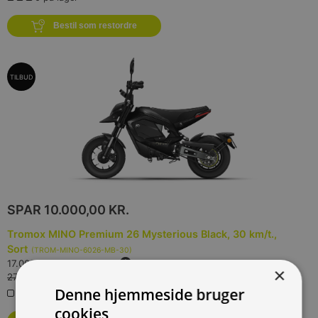
Bestil som restordre
TILBUD
SPAR
10.000,00 KR.
Tromox MINO Premium 26 Mysterious Black, 30 km/t.,
Sort
(
TROM-MINO-6026-MB-30
)
17.000,00 kr.
Inkl. moms.
×
27.000,00 kr.
Vejl. inkl. moms.
Denne hjemmeside bruger
0 på lager
cookies