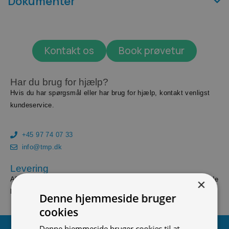
Dokumenter
Kontakt os
Book prøvetur
Har du brug for hjælp?
Hvis du har spørgsmål eller har brug for hjælp, kontakt venligst
kundeservice.
+45 97 74 07 33
info@tmp.dk
Levering
Afslut din ordre inden 14.00, og vi leverer dine vare først følgende
×
hverdag såfremt varerne er på lager.
Denne hjemmeside bruger
cookies
Denne hjemmeside bruger cookies til at