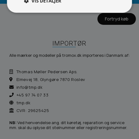
VIS DETALJER
Fortryd køb
IMPORTØR
Alle mærker og modeller på tromox.dk importeres i Danmark af:
Thomas Møller Pedersen Aps.
Elmevej 18, Glyngøre 7870 Roslev
info@tmp.dk
+45 97 74 07 33
tmp.dk
CVR: 29625425
NB:
Ved henvendelse ang. dit køretøj, reparation og service
mm. skal du oplyse dit stelnummer eller registreringsnummer.