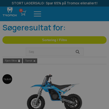
STORT LAGERSALG: Spar 65% på Tromox elknallert!
Søgeresultat for:
Sortering / Filtre
Fjern filtre
Torrot
TILBUD