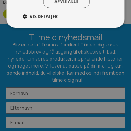
AFVIS ALLE
Levering 3-4 uger
Bestil som restordre
VIS DETALJER
Tilmeld nyhedsmail
Bliv en del af Tromox-familien! Tilmeld dig vores
nyhedsbrev og få adgang til eksklusive tilbud,
nyheder om vores produkter, inspirerende historier
og meget mere. Vi lover at passe på din mail og kun
sende indhold, du vil elske. Kør med os ind i fremtiden
– tilmeld dig nu!