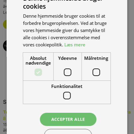
15.000,00 kr.
Inkl. moms.
cookies
24.000,00 kr.
Vejl. inkl. moms.
Levering 3-4 uger
Denne hjemmeside bruger cookies til at
forbedre brugeroplevelsen. Ved at bruge
Bestil som restordre
vores hjemmeside giver du samtykke til
alle cookies i overensstemmelse med
vores cookiepolitik.
Læs mere
TILBUD
Absolut
Ydeevne
Målretning
nødvendige
Funktionalitet
SPAR
10.000,00 KR.
Torrot Kids Trial Two, Elektrisk børne trial, Passer til børn fra
8 til 12 år
ACCEPTER ALLE
(
TOTT-T1222-E
)
15.000,00 kr.
Inkl. moms.
25.000,00 kr.
Vejl. inkl. moms.