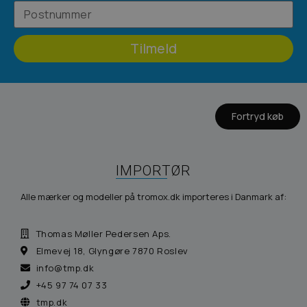
Tilmeld
Fortryd køb
IMPORTØR
Alle mærker og modeller på tromox.dk importeres i Danmark af:
Thomas Møller Pedersen Aps.
Elmevej 18, Glyngøre 7870 Roslev
info@tmp.dk
+45 97 74 07 33
tmp.dk