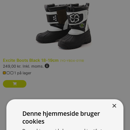
Excite Boots Black 18-19cm
(
YO-YB04-0119
)
249,00 kr.
Inkl. moms.
1 på lager
×
Denne hjemmeside bruger
cookies