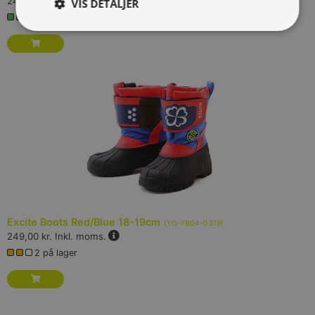
249,00 kr.
Inkl. moms.
VIS DETALJER
3+ på lager
Excite Boots Red/Blue 18-19cm
(
YO-YB04-0319
)
249,00 kr.
Inkl. moms.
2 på lager