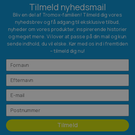
Tilmeld nyhedsmail
Bliv en del af Tromox-familien! Tilmeld dig vores
nyhedsbrev og få adgang til eksklusive tilbud,
nyheder om vores produkter, inspirerende historier
og meget mere. Vi lover at passe på din mail og kun
sende indhold, du vil elske. Kør med os ind i fremtiden
– tilmeld dig nu!
Tilmeld