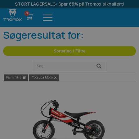
STORT LAGERSALG: Spar 65% på Tromox elknallert!
Søgeresultat for:
Sortering / Filtre
Fjern filtre
Yotsuba Moto