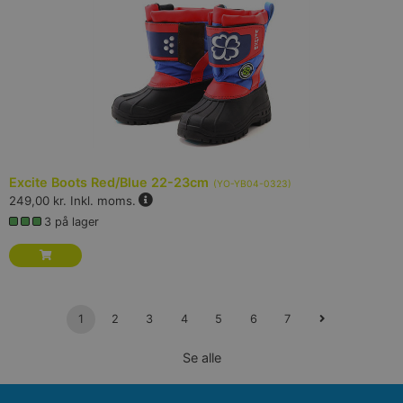
Excite Boots Red/Blue 22-23cm
(
YO-YB04-0323
)
249,00 kr.
Inkl. moms.
3 på lager
1
2
3
4
5
6
7
Se alle