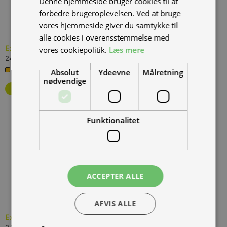
Denne hjemmeside bruger cookies til at
forbedre brugeroplevelsen. Ved at bruge
vores hjemmeside giver du samtykke til
alle cookies i overensstemmelse med
Excite Boots Black 20-21cm
vores cookiepolitik.
Læs mere
(
YO-YB04-0121
)
249,00 kr.
Inkl. moms.
2 på lager
Absolut
Ydeevne
Målretning
nødvendige
Funktionalitet
ACCEPTER ALLE
AFVIS ALLE
Excite Boots Black 22-23cm
(
YO-YB04-0123
)