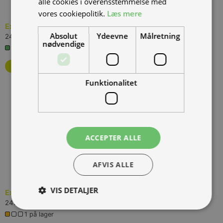
alle cookies i overensstemmelse med
vores cookiepolitik.
Læs mere
Excite Boots White 22-23cm
(
YO-YB04-0823
)
Absolut
Ydeevne
Målretning
249,00 kr.
Inkl. moms.
nødvendige
3 på lager
Funktionalitet
ACCEPTER ALLE
AFVIS ALLE
VIS DETALJER
Excite Boots White 16-17cm
(
YO-YB04-0817
)
249,00 kr.
Inkl. moms.
1 på lager