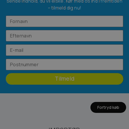
sende indhold, du vil elske. Kør med os ind i fremtiden
– tilmeld dig nu!
Tilmeld
Fortryd køb