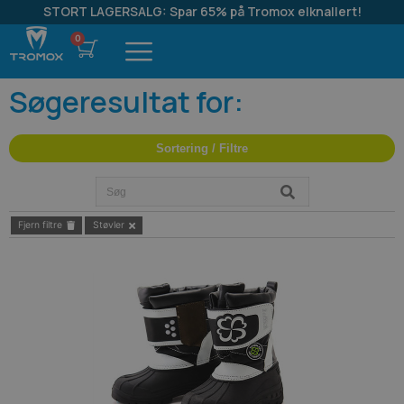
STORT LAGERSALG: Spar 65% på Tromox elknallert!
Søgeresultat for:
Sortering / Filtre
Fjern filtre
Støvler