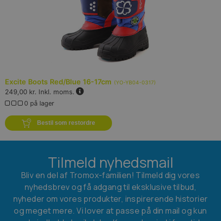
Excite Boots Red/Blue 16-17cm
(
YO-YB04-0317
)
249,00 kr.
Inkl. moms.
0 på lager
Bestil som restordre
Tilmeld nyhedsmail
Bliv en del af Tromox-familien! Tilmeld dig vores
nyhedsbrev og få adgang til eksklusive tilbud,
nyheder om vores produkter, inspirerende historier
og meget mere. Vi lover at passe på din mail og kun