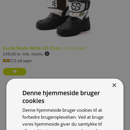
Excite Boots White 20-21cm
(
YO-YB04-0821
)
249,00 kr.
Inkl. moms.
2 på lager
×
Denne hjemmeside bruger
cookies
Denne hjemmeside bruger cookies til at
forbedre brugeroplevelsen. Ved at bruge
vores hjemmeside giver du samtykke til