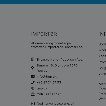
IMPORTØR
IN
Alle mærker og modeller på
Boo
tromox.dk importeres i Danmark af:
Mod
Kont
Thomas Møller Pedersen Aps.
Priv
Elmevej 18, Glyngøre 7870
Salg
Roslev
Vor
info@tmp.dk
+45 97 74 07 33
Man
tmp.dk
Tor
Fre
CVR: 29625425
Wee
NB:
Ved henvendelse ang. dit