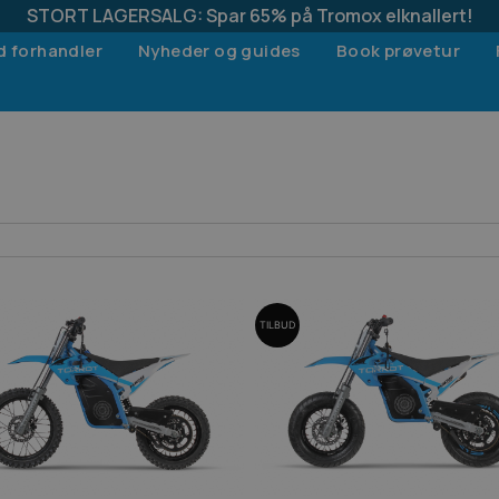
STORT LAGERSALG: Spar 65% på Tromox elknallert!
d forhandler
Nyheder og guides
Book prøvetur
TILBUD