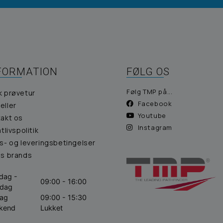
FORMATION
FØLG OS
Følg TMP på...
k prøvetur
Facebook
eller
Youtube
akt os
Instagram
atlivspolitik
s- og leveringsbetingelser
es brands
dag -
09:00 - 16:00
sdag
dag
09:00 - 15:30
kend
Lukket