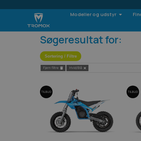
Modeller og udstyr
Fin
Søgeresultat for:
Sortering / Filtre
Fjern filtre
Hvid/Blå
TILBUD
TILBUD