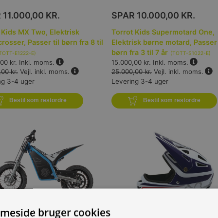
R
11.000,00 KR.
SPAR
10.000,00 KR.
 Kids MX Two, Elektrisk
Torrot Kids Supermotard One,
rosser, Passer til børn fra 8 til
Elektrisk børne motard, Passer 
børn fra 3 til 7 år
TOTT-E1222-E
)
(
TOTT-S1022-E
)
00 kr.
Inkl. moms.
15.000,00 kr.
Inkl. moms.
00 kr.
Vejl. inkl. moms.
25.000,00 kr.
Vejl. inkl. moms.
ng 3-4 uger
Levering 3-4 uger
Bestil som restordre
Bestil som restordre
meside bruger cookies