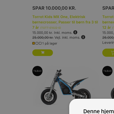
SPAR
10.000,00 KR.
SPA
Torrot Kids MX One, Elektrisk
Torrot
børnecrosser, Passer til børn fra 3 til
børnec
7 år
12 år
(
TOTT-E1022-E
)
(
15.000,00 kr.
Inkl. moms.
15.000,
25.000,00 kr.
Vejl. inkl. moms.
26.000,
Leveri
1 på lager
TILBUD
TILBUD
Denne hjem