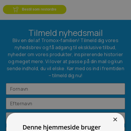
Bestil som restordre
Tilmeld nyhedsmail
Bliv en del af Tromox-familien! Tilmeld dig vores
nyhedsbrev og få adgang til eksklusive tilbud,
nyheder om vores produkter, inspirerende historier
og meget mere. Vi lover at passe på din mail og kun
sende indhold, du vil elske. Kør med os ind i fremtiden
– tilmeld dig nu!
×
Denne hjemmeside bruger