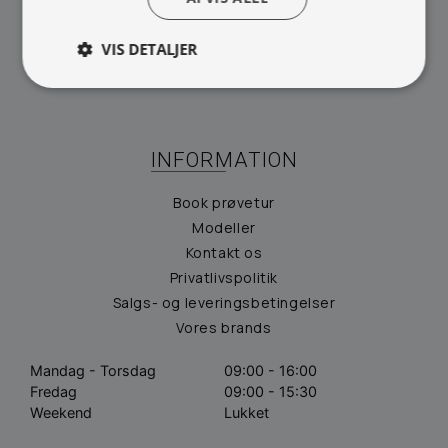
CVR: 29625425
NB:
Ved henvendelse ang. dit køretøj, reparation og service
VIS DETALJER
mm. skal du oplyse dit stelnummer eller registreringsnummer.
INFORMATION
Book prøvetur
Modeller
Kontakt os
Privatlivspolitik
Salgs- og leveringsbetingelser
Vores brands
Mandag - Torsdag
09:00 - 16:00
Fredag
09:00 - 15:30
Weekend
Lukket