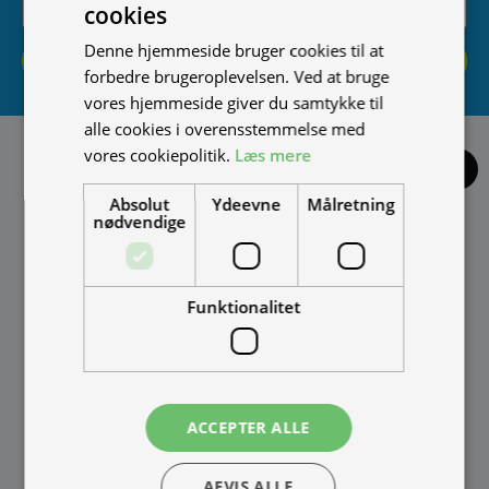
cookies
Denne hjemmeside bruger cookies til at
Tilmeld
forbedre brugeroplevelsen. Ved at bruge
vores hjemmeside giver du samtykke til
alle cookies i overensstemmelse med
vores cookiepolitik.
Læs mere
Fortryd køb
Absolut
Ydeevne
Målretning
nødvendige
IMPORTØR
Alle mærker og modeller på tromox.dk importeres i Danmark af:
Funktionalitet
Thomas Møller Pedersen Aps.
Elmevej 18, Glyngøre 7870 Roslev
info@tmp.dk
ACCEPTER ALLE
+45 97 74 07 33
tmp.dk
AFVIS ALLE