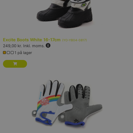
Excite Boots White 16-17cm
(
YO-YB04-0817
)
249,00 kr.
Inkl. moms.
1 på lager