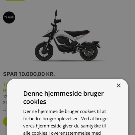
TILBUD
SPAR
10.000,00 KR.
×
Tromox MINO Premium 26 Freedom White, 30 km/t.,
Hvid
Denne hjemmeside bruger
(
TROM-MINO-6026-FW-30
)
17.000,00 kr.
Inkl. moms.
cookies
27.000,00 kr.
Vejl. inkl. moms.
0 på lager
Denne hjemmeside bruger cookies til at
forbedre brugeroplevelsen. Ved at bruge
Bestil som restordre
vores hjemmeside giver du samtykke til
alle cookies i overensstemmelse med