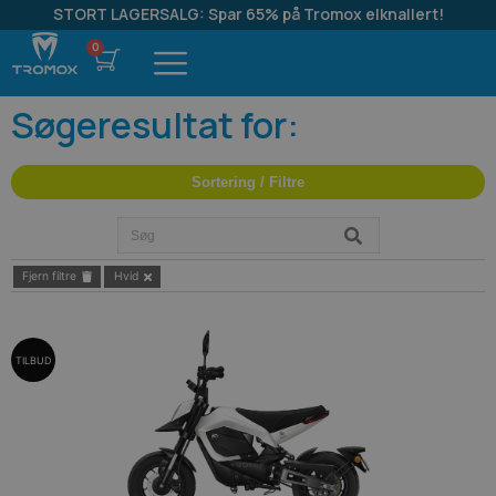
STORT LAGERSALG: Spar 65% på Tromox elknallert!
Søgeresultat for:
Sortering / Filtre
Fjern filtre
Hvid
TILBUD