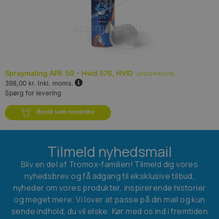
Spraymaling APE 50 - Hvid 576, HVID
(
APESPRAY576
)
398,00 kr.
Inkl. moms.
Spørg for levering
Bestil som restordre
Tilmeld nyhedsmail
Bliv en del af Tromox-familien! Tilmeld dig vores
nyhedsbrev og få adgang til eksklusive tilbud,
nyheder om vores produkter, inspirerende historier
og meget mere. Vi lover at passe på din mail og kun
sende indhold, du vil elske. Kør med os ind i fremtiden